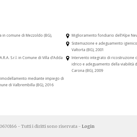
ia in comune di Mezzoldo (BG),
Miglioramento fondiario dell’Alpe Ne
Sistemazione e adeguamento igienico-
Valtorta (BG), 2001
.R.A. S.r.l. in Comune di Villa d’Adda
Intervento integrato di ricostruzione
idrico e adeguamento della viabilità
Carona (BG), 2009
on rimodellamento mediante impiego di
omune di Valbrembilla (BG), 2016
670166 - Tutti i diritti sono riservata -
Login