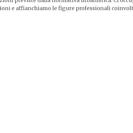
azioni previste dalla normativa urbanistica. Ci occ
ioni e affianchiamo le figure professionali coinvol