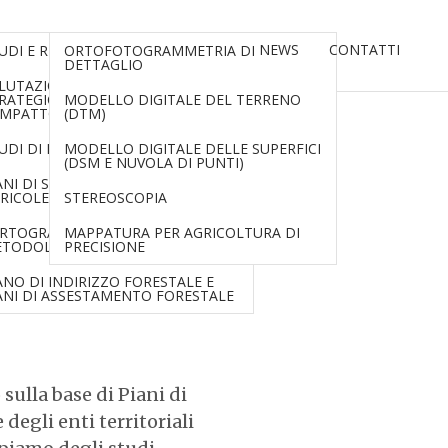
LISI
RILIEVI AEREI CON DRONI
NEWS
CONTATTI
UDI E RELAZIONI PAESAGGISTICHE
ORTOFOTOGRAMMETRIA DI
DETTAGLIO
CO FORESTALI
LUTAZIONE AMBIENTALE
RATEGICA E VALUTAZIONE
MODELLO DIGITALE DEL TERRENO
IMPATTO AMBIENTALE
(DTM)
STICHE E
UDI DI INCIDENZA
MODELLO DIGITALE DELLE SUPERFICI
(DSM E NUVOLA DI PUNTI)
ANI DI SVILUPPO DELLE AZIENDE
RICOLE
STEREOSCOPIA
RTOGRAFIE TEMATICHE CON
MAPPATURA PER AGRICOLTURA DI
TODOLOGIA GIS
PRECISIONE
nde
ANO DI INDIRIZZO FORESTALE E
ANI DI ASSESTAMENTO FORESTALE
sulla base di Piani di
degli enti territoriali