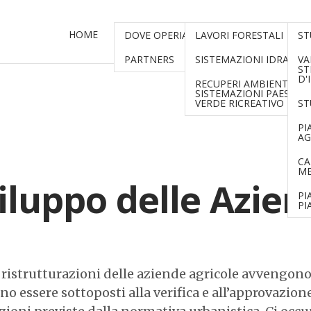
HOME
CHI SIAMO
PROGETTAZIONE
ANA
DOVE OPERIAMO
LAVORI FORESTALI
ST
PARTNERS
SISTEMAZIONI IDRAULI
VA
ST
D'
RECUPERI AMBIENTALI,
SISTEMAZIONI PAESAGGI
VERDE RICREATIVO
ST
PI
AG
CA
ME
viluppo delle Azie
PI
PI
 ristrutturazioni delle aziende agricole avvengono 
 essere sottoposti alla verifica e all’approvazione 