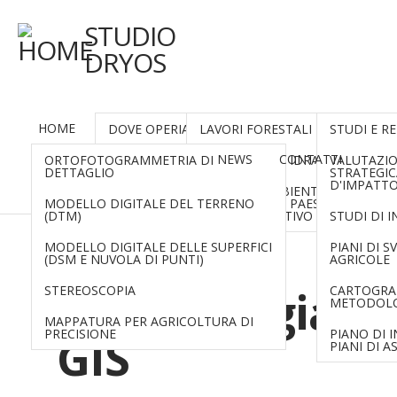
STUDIO
DRYOS
HOME
CHI SIAMO
PROGETTAZIONE
ANALISI
DOVE OPERIAMO
LAVORI FORESTALI
STUDI E R
Cartografie
RILIEVI AEREI CON DRONI
NEWS
CONTATTI
ORTOFOTOGRAMMETRIA DI
PARTNERS
SISTEMAZIONI IDRAULICO FORES
VALUTAZI
DETTAGLIO
STRATEGIC
D'IMPATT
RECUPERI AMBIENTALI,
tematiche
MODELLO DIGITALE DEL TERRENO
SISTEMAZIONI PAESAGGISTICHE 
(DTM)
VERDE RICREATIVO
STUDI DI 
con
MODELLO DIGITALE DELLE SUPERFICI
PIANI DI 
(DSM E NUVOLA DI PUNTI)
AGRICOLE
Metodologia
STEREOSCOPIA
CARTOGRA
METODOLO
MAPPATURA PER AGRICOLTURA DI
PRECISIONE
PIANO DI 
GIS
PIANI DI 