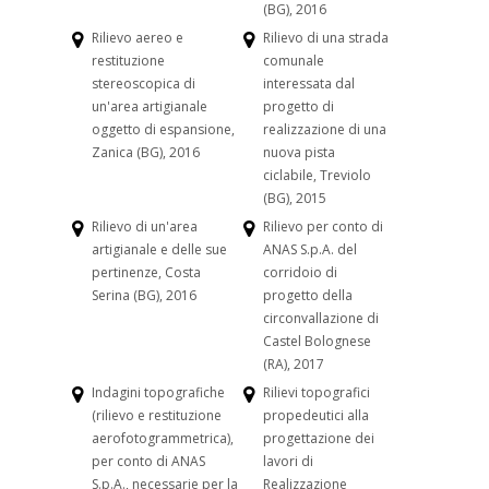
(BG), 2016
Rilievo aereo e
Rilievo di una strada
restituzione
comunale
stereoscopica di
interessata dal
un'area artigianale
progetto di
oggetto di espansione,
realizzazione di una
Zanica (BG), 2016
nuova pista
ciclabile, Treviolo
(BG), 2015
Rilievo di un'area
Rilievo per conto di
artigianale e delle sue
ANAS S.p.A. del
pertinenze, Costa
corridoio di
Serina (BG), 2016
progetto della
circonvallazione di
Castel Bolognese
(RA), 2017
Indagini topografiche
Rilievi topografici
(rilievo e restituzione
propedeutici alla
aerofotogrammetrica),
progettazione dei
per conto di ANAS
lavori di
S.p.A., necessarie per la
Realizzazione