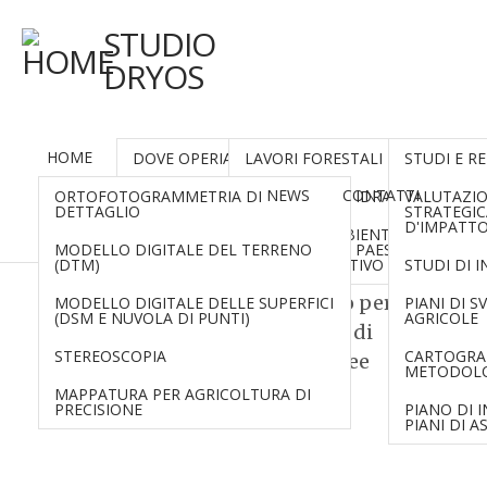
STUDIO
DRYOS
HOME
CHI SIAMO
PROGETTAZIONE
ANALISI
DOVE OPERIAMO
LAVORI FORESTALI
STUDI E R
Stereoscopia
RILIEVI AEREI CON DRONI
NEWS
CONTATTI
ORTOFOTOGRAMMETRIA DI
PARTNERS
SISTEMAZIONI IDRAULICO FORES
VALUTAZI
DETTAGLIO
STRATEGIC
D'IMPATT
RECUPERI AMBIENTALI,
MODELLO DIGITALE DEL TERRENO
SISTEMAZIONI PAESAGGISTICHE 
(DTM)
VERDE RICREATIVO
STUDI DI 
Disegno in stereoscopia con
software e hardware dedicato per
MODELLO DIGITALE DELLE SUPERFICI
PIANI DI 
(DSM E NUVOLA DI PUNTI)
AGRICOLE
la produzione di planimetrie di
STEREOSCOPIA
CARTOGRA
dettaglio dalle immagini aeree
METODOLO
ottenute da drone.
MAPPATURA PER AGRICOLTURA DI
PRECISIONE
PIANO DI 
PIANI DI 