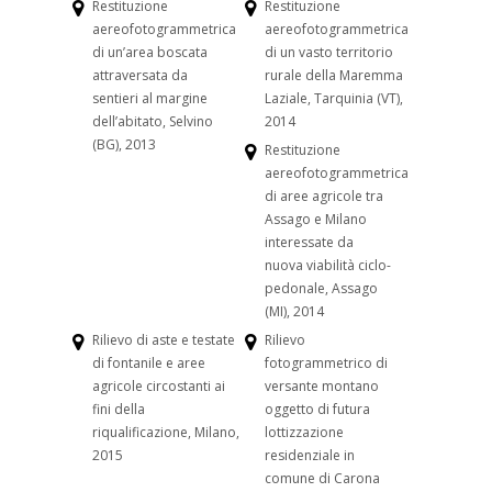
Restituzione
Restituzione
aereofotogrammetrica
aereofotogrammetrica
di un’area boscata
di un vasto territorio
attraversata da
rurale della Maremma
sentieri al margine
Laziale, Tarquinia (VT),
dell’abitato, Selvino
2014
(BG), 2013
Restituzione
aereofotogrammetrica
di aree agricole tra
Assago e Milano
interessate da
nuova viabilità ciclo-
pedonale, Assago
(MI), 2014
Rilievo di aste e testate
Rilievo
di fontanile e aree
fotogrammetrico di
agricole circostanti ai
versante montano
fini della
oggetto di futura
riqualificazione, Milano,
lottizzazione
2015
residenziale in
comune di Carona