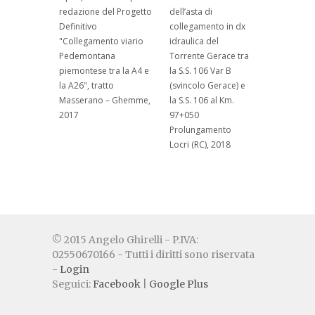
redazione del Progetto
dell’asta di
Definitivo
collegamento in dx
"Collegamento viario
idraulica del
Pedemontana
Torrente Gerace tra
piemontese tra la A4 e
la S.S. 106 Var B
la A26", tratto
(svincolo Gerace) e
Masserano – Ghemme,
la S.S. 106 al Km.
2017
97+050
Prolungamento
Locri (RC), 2018
© 2015 Angelo Ghirelli - P.IVA:
02550670166 - Tutti i diritti sono riservata
-
Login
Seguici:
Facebook
|
Google Plus