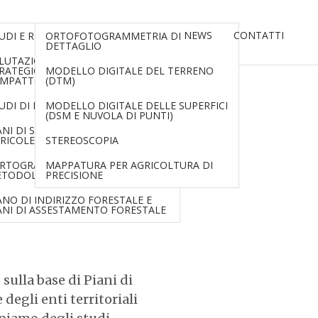
LISI
RILIEVI AEREI CON DRONI
NEWS
CONTATTI
UDI E RELAZIONI PAESAGGISTICHE
ORTOFOTOGRAMMETRIA DI
DETTAGLIO
CO FORESTALI
LUTAZIONE AMBIENTALE
RATEGICA E VALUTAZIONE
MODELLO DIGITALE DEL TERRENO
IMPATTO AMBIENTALE
(DTM)
STICHE E
UDI DI INCIDENZA
MODELLO DIGITALE DELLE SUPERFICI
(DSM E NUVOLA DI PUNTI)
ANI DI SVILUPPO DELLE AZIENDE
RICOLE
STEREOSCOPIA
RTOGRAFIE TEMATICHE CON
MAPPATURA PER AGRICOLTURA DI
TODOLOGIA GIS
PRECISIONE
nde
ANO DI INDIRIZZO FORESTALE E
ANI DI ASSESTAMENTO FORESTALE
sulla base di Piani di
degli enti territoriali