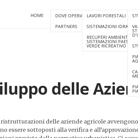
HOME
CHI SIAMO
PROGETTAZIONE
ANA
DOVE OPERIAMO
LAVORI FORESTALI
ST
PARTNERS
SISTEMAZIONI IDRAULI
VA
ST
D'
RECUPERI AMBIENTALI,
SISTEMAZIONI PAESAGGI
VERDE RICREATIVO
ST
PI
AG
CA
ME
viluppo delle Azie
PI
PI
 ristrutturazioni delle aziende agricole avvengono 
 essere sottoposti alla verifica e all’approvazione 