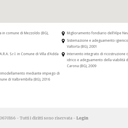
ia in comune di Mezzoldo (BG),
Miglioramento fondiario dell’Alpe Ne
Sistemazione e adeguamento igienico-
Valtorta (BG), 2001
.R.A. S.r.l. in Comune di Villa d’Adda
Intervento integrato di ricostruzione
idrico e adeguamento della viabilità
Carona (BG), 2009
on rimodellamento mediante impiego di
omune di Valbrembilla (BG), 2016
670166 - Tutti i diritti sono riservata -
Login